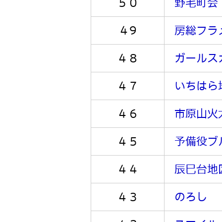
５０
野毛町会
４9
房総フラ
４８
ガールス
４７
いちはら
４６
市原山火
４５
予備役ブ
４４
辰巳台地
４３
のろし