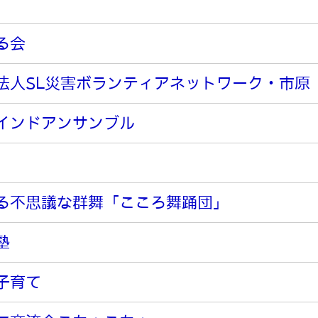
る会
法人SL災害ボランティアネットワーク・市原
インドアンサンブル
る不思議な群舞「こころ舞踊団」
塾
子育て