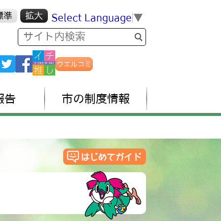
標準
拡大
Select Language
▼
ウエルコミ
報告
市の制度情報