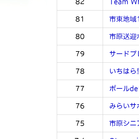
82
Team Wh
81
市東地域
80
市原送迎
79
サードプ
78
いちはら
77
ポールd
76
みらいサ
75
市原シニ