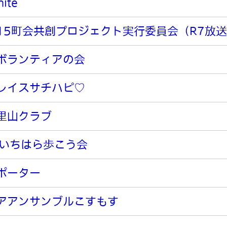
ite
15町会共創プロジェクト実行委員会（R7放
ボランティアの会
レイスサチハピ♡
里山クラブ
eいちはら歩こう会
ポーター
アアンサンブルこすもす