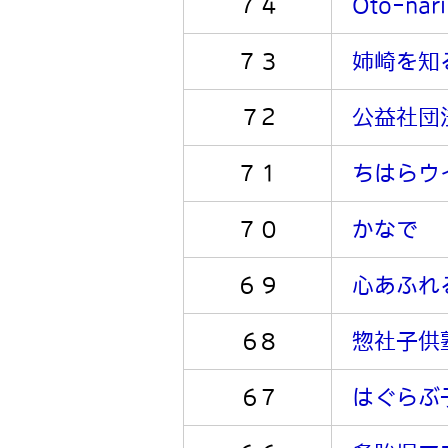
７４
Oto-nari
７３
姉崎を知
７2
公益社団
７１
ちはらウ
７０
かなで
６９
心あふれ
６8
惣社子供
６7
はぐらぶ