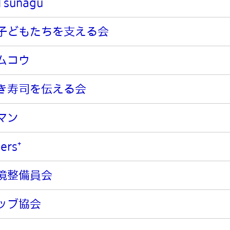
sunagu
子どもたちを支える会
ムコウ
き寿司を伝える会
マン
ers⁺
境整備員会
ッブ協会