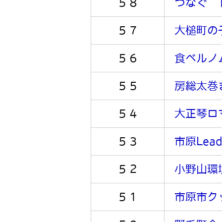
５８
つなぐ T
５７
大槌町の
５６
食ベルノ
５５
房総太巻
５４
大正琴ロ
５３
市原Lead
５２
小野山環
５１
市原市ク