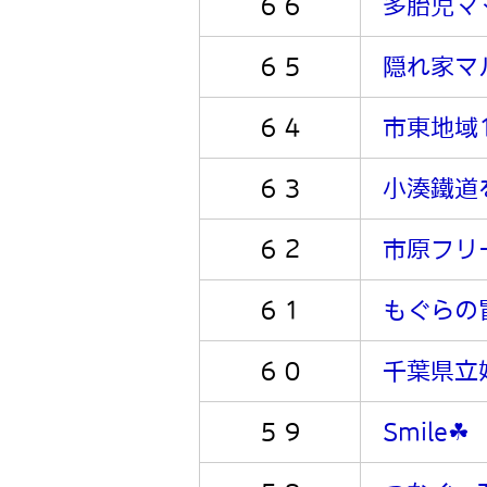
６６
多胎児マ
６５
隠れ家マ
６４
市東地域
６３
小湊鐵道
６２
市原フリ
６１
もぐらの
６０
千葉県立
５９
Smile☘