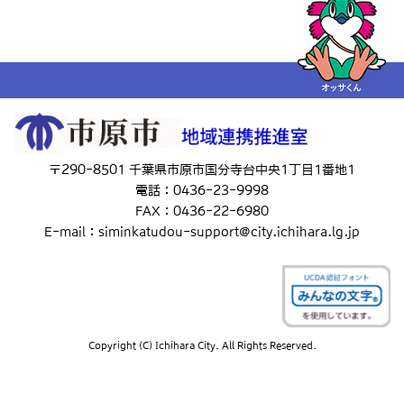
〒290-8501 千葉県市原市国分寺台中央1丁目1番地1
電話：0436-23-9998
FAX：0436-22-6980
E-mail：siminkatudou-support@city.ichihara.lg.jp
Copyright (C) Ichihara City. All Rights Reserved.