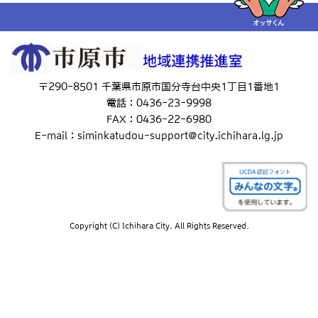
〒290-8501 千葉県市原市国分寺台中央1丁目1番地1
電話：0436-23-9998
FAX：0436-22-6980
E-mail：siminkatudou-support@city.ichihara.lg.jp
Copyright (C) Ichihara City. All Rights Reserved.