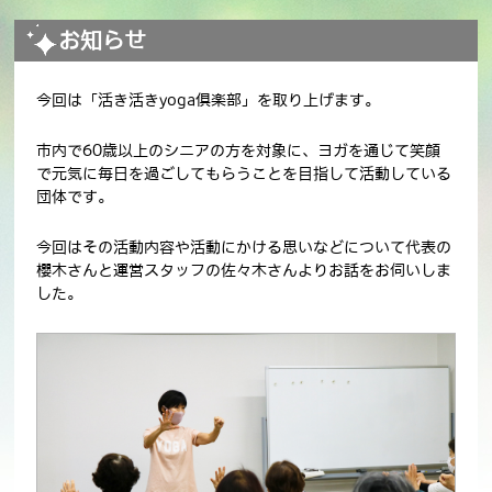
お知らせ
今回は「活き活き
yoga
倶楽部」を取り上げます。
市内で
60
歳以上のシニアの方を対象に、
ヨガ
を通じて笑顔
で元気に毎日を過ごしてもらうことを目指して活動している
団体です。
今回はその活動内容や活動にかける思いなどについて代表の
櫻木さんと運営スタッフの佐々木さんよりお話をお伺いしま
した。