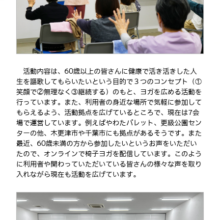
活動内容は、
60
歳以上の皆さんに健康で活き活きした人
生を謳歌してもらいたいという目的で３つのコンセプト（①
笑顔で②無理なく③継続する）のもと、ヨガを広める活動を
行っています。また、利用者の身近な場所で気軽に参加して
もらえるよう、活動拠点を広げているところで、現在は
7
会
場で運営しています。例えばやわたパレット、更級公園セン
ターの他、木更津市や千葉市にも拠点があるそうです。また
最近、
60
歳未満の方から参加したいというお声をいただい
たので、オンラインで椅子ヨガを配信しています。このよう
に利用者や関わっていただいている皆さんの様々な声を取り
入れながら現在も活動を広げています。