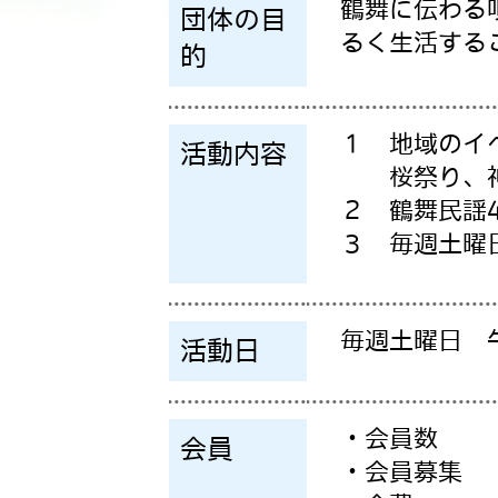
鶴舞に伝わる
団体の目
るく生活する
的
１ 地域のイ
活動内容
桜祭り、神
２ 鶴舞民謡
３ 毎週土曜
毎週土曜日 
活動日
・会員数
会員
・会員募集