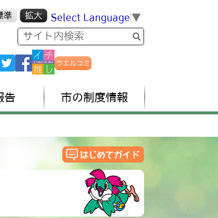
標準
拡大
Select Language
▼
ウエルコミ
報告
市の制度情報