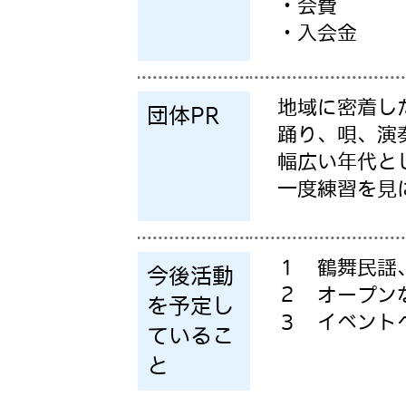
・会費
・入会金
地域に密着し
団体PR
踊り、唄、演
幅広い年代と
一度練習を見
１ 鶴舞民謡
今後活動
２ オープン
を予定し
３ イベント
ているこ
と