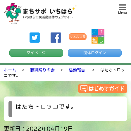
Menu
ウエルコミ
マイページ
団体ログイン
ホーム
>
鶴舞踊りの会
>
活動報告
>
はたちトロッ
コです。
はたちトロッコです。
更新日：2022年04月19日