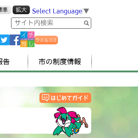
標準
拡大
Select Language
▼
ウエルコミ
報告
市の制度情報