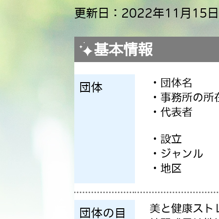
更新日：2022年11月15日
基本情報
・団体名
団体
・事務所の所
・代表者
・設立
・ジャンル
・地区
美と健康スト
団体の目