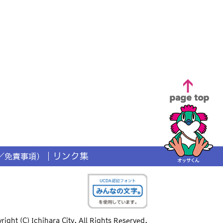
リンク集
／免責事項）
right (C) Ichihara City. All Rights Reserved.