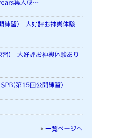
ears集大成～
公開練習) 大好評お神輿体験
練習) 大好評お神輿体験あり
PB(第15回公開練習)
一覧ページへ