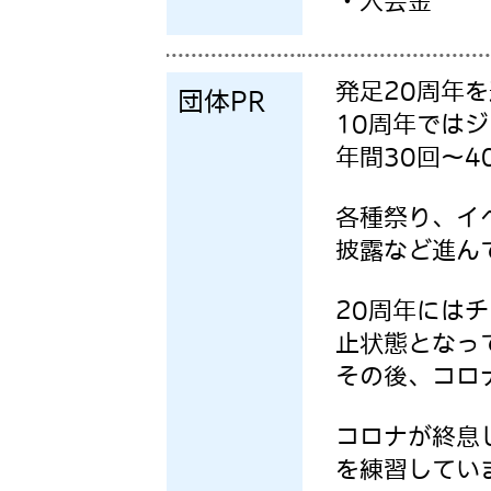
・入会金
発足20周年
団体PR
10周年では
年間30回〜
各種祭り、イ
披露など進ん
20周年には
止状態となっ
その後、コロ
コロナが終息
を練習してい