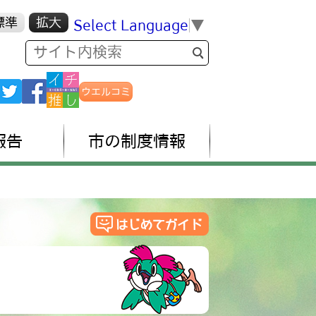
標準
拡大
Select Language
▼
ウエルコミ
報告
市の制度情報