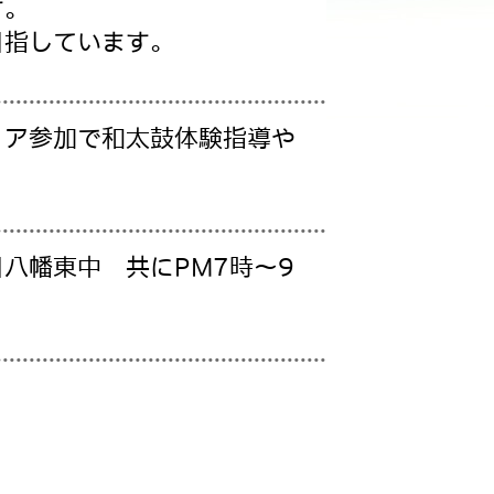
す。
目指しています。
ィア参加で和太鼓体験指導や
八幡東中 共にPM7時〜9