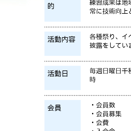
練習成果は地
的
常に技術向上
各種祭り、イ
活動内容
披露をしてい
毎週日曜日千
活動日
時
・会員数
会員
・会員募集
・会費