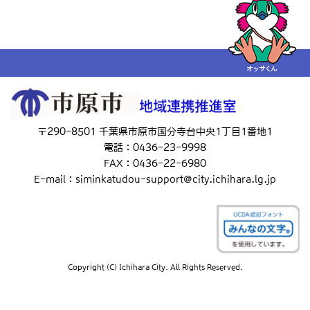
〒290-8501 千葉県市原市国分寺台中央1丁目1番地1
電話：0436-23-9998
FAX：0436-22-6980
E-mail：siminkatudou-support@city.ichihara.lg.jp
Copyright (C) Ichihara City. All Rights Reserved.