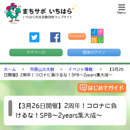
Menu
ウエルコミ
マイページ
団体ログイン
ホーム
>
市原山火太鼓
>
イベント情報
>
【3月26
日開催】2周年！コロナに負けるな！SPB～2years集大成～
【3月26日開催】2周年！コロナに負
けるな！SPB～2years集大成～