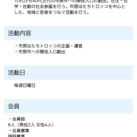
10代から40代世代の市原市への関係人口の創出。在住・在
学・在勤の社会参画を行う。市原はたちトロッコを中心と
した、地域と若者をつなぐ活動を行う。
活動内容
・市原はたちトロッコの企画・運営
・市原市への関係人口創出
活動日
毎週日曜日
会員
・会員数
6人（男性2人 女性4人）
・会員募集
随時募集