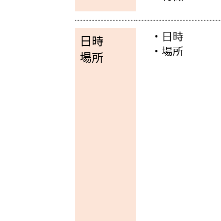
・日時
日時
・場所
場所