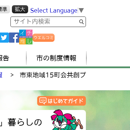
標準
拡大
Select Language
▼
ウエルコミ
報告
市の制度情報
報
>
市東地域15町会共創プ
」暮らしの