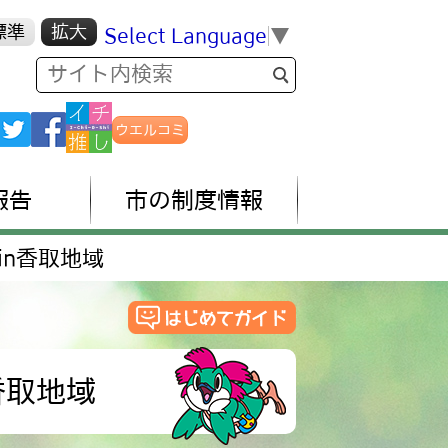
標準
拡大
Select Language
▼
ウエルコミ
報告
市の制度情報
in香取地域
香取地域