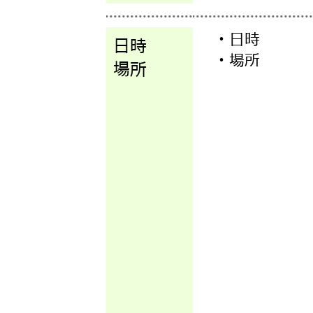
・日時
日時
・場所
場所