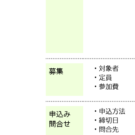
・対象者
募集
・定員
・参加費
・申込方法
申込み
・締切日
問合せ
・問合先