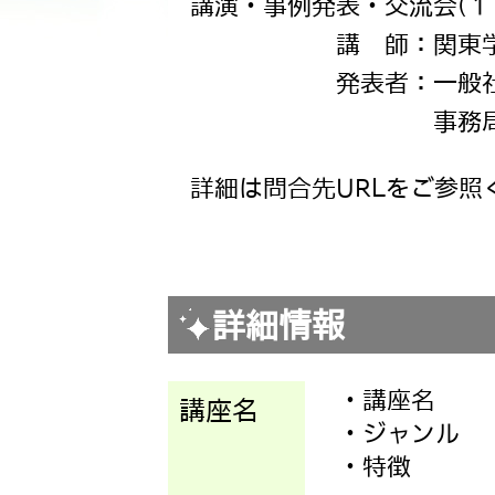
講演・事例発表・交流会
(
１
講 師：関東学園大学 
発表者：一般社団法人
事務局長 兼 プロジ
詳細は問合先URLをご参照
詳細情報
・講座名
講座名
・ジャンル
・特徴