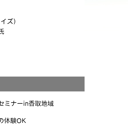
イズ）
氏
セミナーin香取地域
の体験OK