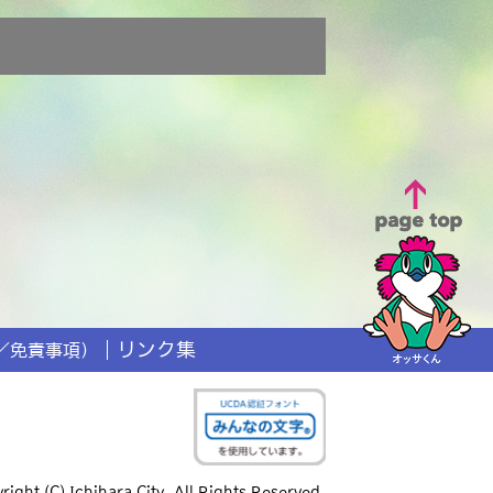
リンク集
／免責事項）
right (C) Ichihara City. All Rights Reserved.