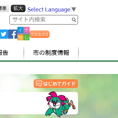
標準
拡大
Select Language
▼
ウエルコミ
報告
市の制度情報