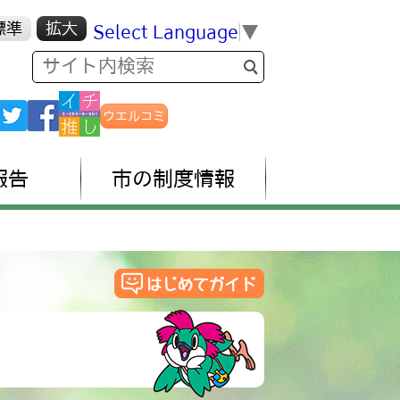
標準
拡大
Select Language
▼
ウエルコミ
報告
市の制度情報