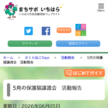
Menu
ウエルコミ
マイページ
団体ログイン
ホーム
>
さくらねこDays
>
活動報告
>
5月の保護
猫譲渡会 活動報告
5月の保護猫譲渡会 活動報告
更新日：2026年06月05日