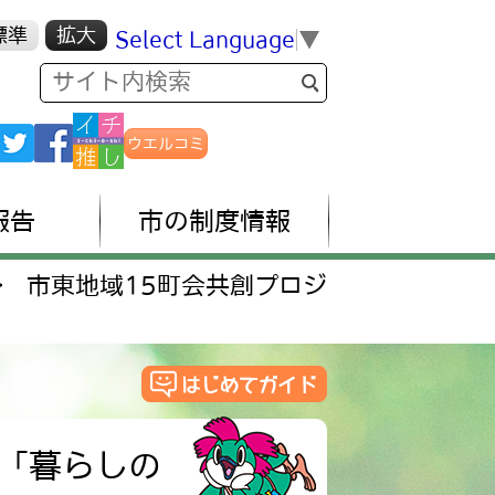
標準
拡大
Select Language
▼
ウエルコミ
報告
市の制度情報
>
市東地域15町会共創プロジ
「暮らしの