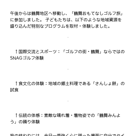
午後からは鶴舞地区へ移動し、「鶴舞おもてなしゴルフ旅」
に参加しました。 子どもたちは、以下のような地域資源を
盛り込んだ特別なプログラムを取材・体験しました。
↑
国際交流とスポーツ
：「ゴルフの街・鶴舞」ならではの
SNAGゴルフ体験
↑食文化の体験
：地域の郷土料理である「さんしょ餅」の
試食
↑
伝統の体感
：素敵な晴れ着・着物姿での「鶴舞みんよ
う」の踊り体験
旅の終わりには、今日一番強く心に残った場面に自分でタイ