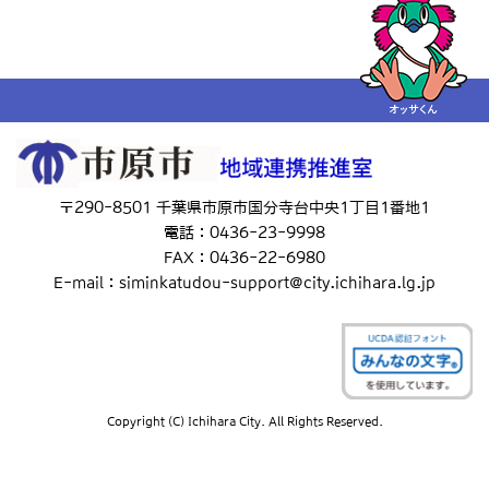
〒290-8501 千葉県市原市国分寺台中央1丁目1番地1
電話：0436-23-9998
FAX：0436-22-6980
E-mail：siminkatudou-support@city.ichihara.lg.jp
Copyright (C) Ichihara City. All Rights Reserved.