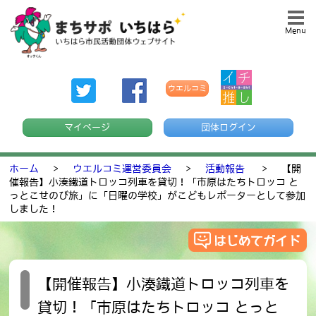
Menu
ウエルコミ
マイページ
団体ログイン
ホーム
>
ウエルコミ運営委員会
>
活動報告
>
【開
催報告】小湊鐵道トロッコ列車を貸切！「市原はたちトロッコ と
っとこせのび旅」に「日曜の学校」がこどもレポーターとして参加
しました！
【開催報告】小湊鐵道トロッコ列車を
貸切！「市原はたちトロッコ とっと