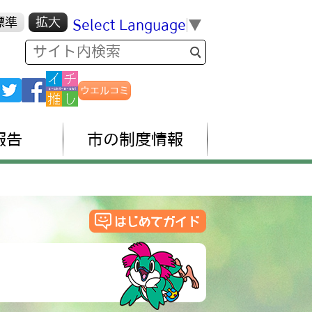
標準
拡大
Select Language
▼
ウエルコミ
報告
市の制度情報