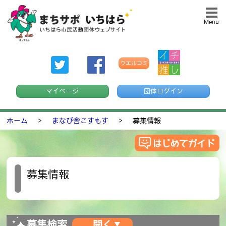
Menu
ウエルコミ
マイページ
団体ログイン
ホーム
>
まなび舎こすもす
>
募集情報
募集情報
募集検索