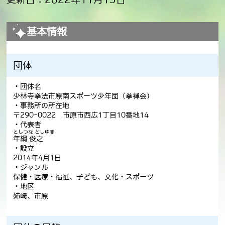
基本情報
団体
・団体名
少林寺拳法市原南スポーツ少年団（拳禅会）
・事務所の所在地
〒290-0022 市原市西広1丁目10番地14
・代表者
としつな としゆき
年綱 俊之
・設立
2014年4月1日
・ジャンル
保健・医療・福祉、子ども、文化・スポーツ
・地区
姉崎、市原