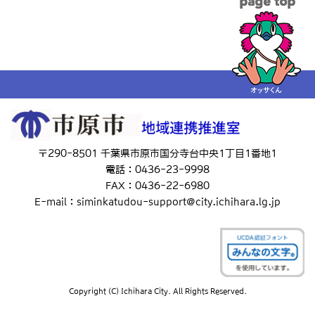
〒290-8501 千葉県市原市国分寺台中央1丁目1番地1
電話：0436-23-9998
FAX：0436-22-6980
E-mail：siminkatudou-support@city.ichihara.lg.jp
Copyright (C) Ichihara City. All Rights Reserved.