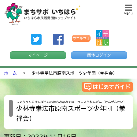
Menu
ウエルコミ
マイページ
団体ログイン
ホーム
>
少林寺拳法市原南スポーツ少年団（拳禅会）
しょうりんじけんぽういちはらみなみすぽーつしょうねんだん（けんぜんかい）
少林寺拳法市原南スポーツ少年団（拳
禅会）
更新日：2022年11月15日