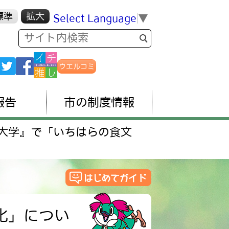
標準
拡大
Select Language
▼
ウエルコミ
報告
市の制度情報
大学』で「いちはらの食文
化」につい