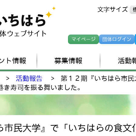
文字サイズ
マイページ
団体ログイン
ント情報
募集情報
活動
>
活動報告
>
第１２期『いちはら市民
巻き寿司を振る舞いました。
ら市民大学』で「いちはらの食文