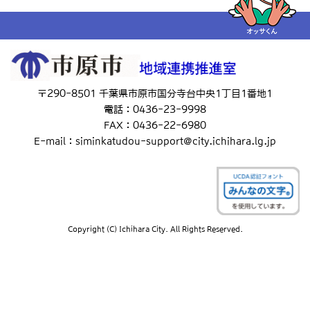
〒290-8501 千葉県市原市国分寺台中央1丁目1番地1
電話：0436-23-9998
FAX：0436-22-6980
E-mail：siminkatudou-support@city.ichihara.lg.jp
Copyright (C) Ichihara City. All Rights Reserved.