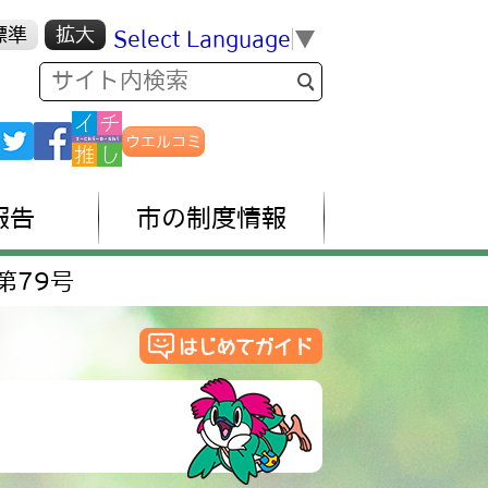
標準
拡大
Select Language
▼
ウエルコミ
報告
市の制度情報
第79号